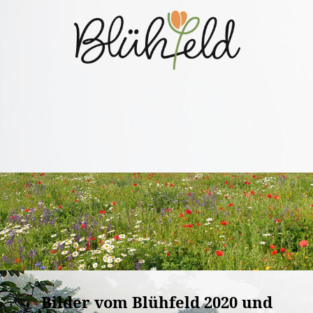
Bilder vom Blühfeld 2020 und